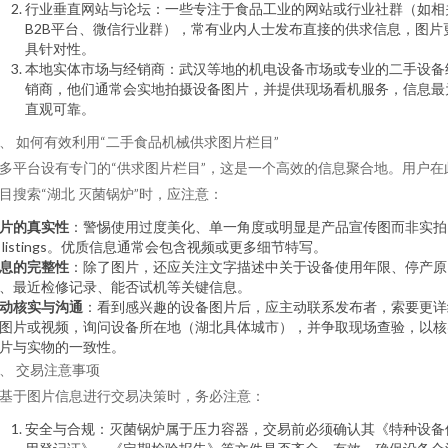
行业垂直网站与论坛：一些专注于食品工业的网站或行业社群（如相
B2B平台、微信行业群），常有业内人士发布直接的供求信息，图片
具针对性。
本地实体市场与经销商：武汉等地的机电设备市场或专业的二手设备
销商，他们通常会实地拍摄设备图片，并提供现场看机服务，信息最
直观可靠。
、 如何有效利用“二手食品机械供求图片栏目”
多平台设有专门的“供求图片栏目”，这是一个高效的信息聚合地。用户在
目搜索“湖北 灭菌锅炉”时，应注意：
片的真实性
：警惕使用过度美化、单一角度或明显是产品宣传图而非实拍
 listings。优质信息通常会包含视频或更多细节特写。
息的完整性
：除了图片，还应关注文字描述中关于设备使用年限、停产原
、最近检修记录、能否试机等关键信息。
动核实与沟通
：看到感兴趣的设备图片后，应主动联系发布者，索要更详
图片或视频，询问设备所在地（湖北具体城市），并争取现场查验，以核
片与实物的一致性。
、 交易注意事项
基于图片信息进行交易决策时，务必注意：
安全与合规：灭菌锅炉属于压力容器，交易前必须确认其《特种设备