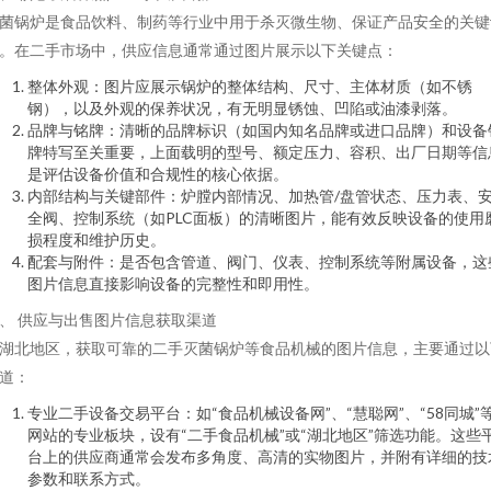
菌锅炉是食品饮料、制药等行业中用于杀灭微生物、保证产品安全的关键
。在二手市场中，供应信息通常通过图片展示以下关键点：
整体外观：图片应展示锅炉的整体结构、尺寸、主体材质（如不锈
钢），以及外观的保养状况，有无明显锈蚀、凹陷或油漆剥落。
品牌与铭牌：清晰的品牌标识（如国内知名品牌或进口品牌）和设备
牌特写至关重要，上面载明的型号、额定压力、容积、出厂日期等信
是评估设备价值和合规性的核心依据。
内部结构与关键部件：炉膛内部情况、加热管/盘管状态、压力表、
全阀、控制系统（如PLC面板）的清晰图片，能有效反映设备的使用
损程度和维护历史。
配套与附件：是否包含管道、阀门、仪表、控制系统等附属设备，这
图片信息直接影响设备的完整性和即用性。
、 供应与出售图片信息获取渠道
湖北地区，获取可靠的二手灭菌锅炉等食品机械的图片信息，主要通过以
道：
专业二手设备交易平台：如“食品机械设备网”、“慧聪网”、“58同城”
网站的专业板块，设有“二手食品机械”或“湖北地区”筛选功能。这些
台上的供应商通常会发布多角度、高清的实物图片，并附有详细的技
参数和联系方式。