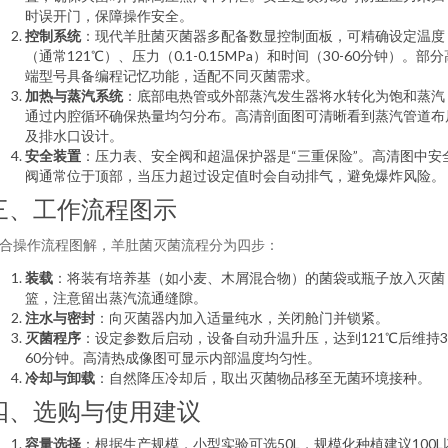
时误开门，保障操作安全。
控制系统
：现代羊肚菌灭菌器多配备数显控制面板，可精确设定温度
（通常121℃）、压力（0.1-0.15MPa）和时间（30-60分钟）。部分
端型号具备编程记忆功能，适配不同灭菌需求。
加热与蒸汽系统
：底部电热管或外部蒸汽发生器将水转化为饱和蒸汽
通过内腔循环确保热量均匀分布。高清剖面图可清晰看到蒸汽管道布
及排水口设计。
安全装置
：压力表、安全阀和超温保护器是“三重保险”。高清图中安
阀通常位于顶部，当压力超过设定值时会自动排气，避免爆炸风险。
三、工作流程图示
合操作流程图解，羊肚菌灭菌流程分为四步：
装载
：将装有培养基（如小麦、木屑混合物）的菌袋或瓶子放入灭菌
篮，注意留出蒸汽流通缝隙。
注水与密封
：向灭菌器内加入适量纯水，关闭舱门并锁紧。
灭菌程序
：设定参数后启动，设备自动升温升压，达到121℃后维持3
60分钟。高清热成像图可显示内部温度均匀性。
冷却与卸载
：自然降压冷却后，取出灭菌物品移至无菌环境接种。
四、选购与使用建议
容量选择
：根据生产规模，小型实验可选50L，规模化种植建议100L