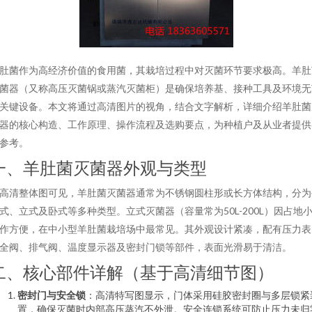
肚菌作为高经济价值的食用菌，其栽培过程中对灭菌环节要求极高。羊肚
菌器（又称高压灭菌锅或蒸汽灭菌柜）是确保培养基、接种工具及环境无
关键设备。本文将通过高清图片的视角，结合文字解析，详细介绍羊肚菌
器的核心构造、工作原理、操作流程及选购要点，为种植户及从业者提供
参考。
一、羊肚菌灭菌器外观与类型
高清整体图可见，羊肚菌灭菌器通常为不锈钢圆柱形或长方体结构，分为
式、立式及卧式等多种类型。立式灭菌器（容量常为50L-200L）因占地
作方便，在中小型羊肚菌栽培场中最常见。其外观设计紧凑，配有压力表
全阀、排气阀、温度显示器及密封门锁等部件，表面光滑易于清洁。
二、核心部件详解（基于高清细节图）
密封门与安全锁
：高清特写图显示，门体采用硅胶密封圈与多层锁紧
置，确保灭菌时内部高压蒸汽不外泄。安全连锁系统可防止压力未归