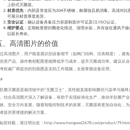
上卧式灭菌器。
材质优先
：内胆及管道应为304不锈钢，耐腐蚀且易消毒。高清对比
可展示材质厚度差异。
安全认证
：确认设备具备压力容器制造许可证及CE/ISO认证。
维护要点
：定期检查密封圈老化情况、清理水垢，并存放在通风干燥
以延长寿命。
五、高清图片的价值
过高清图片，用户能直观识别设备细节（如阀门结构、仪表精度），避免
劣质产品。操作教程配图更能降低学习成本，提升灭菌成功率。建议从业
考权威厂商提供的剖面图及实拍工作视频，全面掌握设备应用。
##
肚菌灭菌器是栽培链中的“无菌卫士”，其性能直接影响菌丝污染率与最终
。结合高清图片深入了解设备，有助于实现标准化生产，推动羊肚菌产业
效、安全方向发展。随着智能控制技术的发展，灭菌器将更加自动化，为
者提供更便捷的解决方案。
如若转载，请注明出处：http://www.hongwei2678.com/product/79.htm